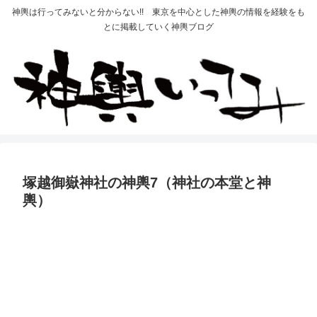
神輿は行ってみないと分からない!! 東京を中心とした神輿の情報を経験をも
とに掲載していく神輿ブログ
塚越御嶽神社の神輿7（神社の本堂と神
輿）