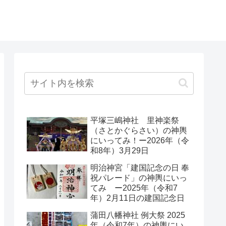
平塚三嶋神社 里神楽祭
（さとかぐらさい）の神輿
にいってみ！ー2026年（令
和8年）3月29日
明治神宮「建国記念の日 奉
祝パレード」の神輿にいっ
てみ ー2025年（令和7
年）2月11日の建国記念日
蒲田八幡神社 例大祭 2025
年（令和7年）の神輿にい