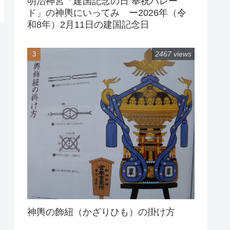
明治神宮「建国記念の日 奉祝パレー
ド」の神輿にいってみ ー2026年（令
和8年）2月11日の建国記念日
2467 views
神輿の飾紐（かざりひも）の掛け方