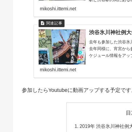
です。宵宮では、江戸前.
mikoshi.ittemi.net
渋谷氷川神社例大祭
去年も参加した渋谷氷
去年同様に、宵宮から
ケジュール情報をアッ
mikoshi.ittemi.net
参加したらYoutubeに動画アップする予定です
目
2019年 渋谷氷川神社