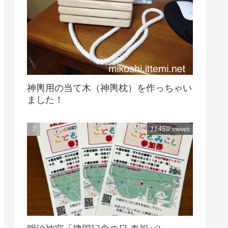
神輿用の当て木（神輿枕）を作っちゃい
ました！
11459 views