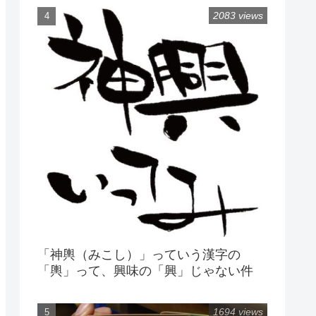
2083 views
「神輿（みこし）」っていう漢字の
「輿」って、興味の「興」じゃない件
1694 views