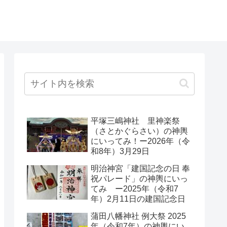
平塚三嶋神社 里神楽祭
（さとかぐらさい）の神輿
にいってみ！ー2026年（令
和8年）3月29日
明治神宮「建国記念の日 奉
祝パレード」の神輿にいっ
てみ ー2025年（令和7
年）2月11日の建国記念日
蒲田八幡神社 例大祭 2025
年（令和7年）の神輿にい