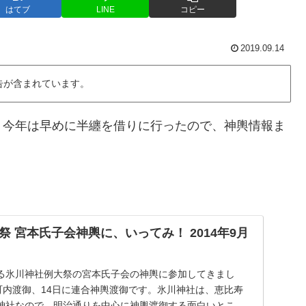
はてブ
LINE
コピー
2019.09.14
告が含まれています。
、今年は早めに半纏を借りに行ったので、神輿情報ま
 宮本氏子会神輿に、いってみ！ 2014年9月
る氷川神社例大祭の宮本氏子会の神輿に参加してきまし
町内渡御、14日に連合神輿渡御です。氷川神社は、恵比寿
神社なので、明治通りを中心に神輿渡御する面白いところ