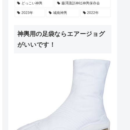
どっこい神輿
藤澤諏訪神社神輿保存会
2023年
城南神輿
2022年
神輿用の足袋ならエアージョグ
がいいです！