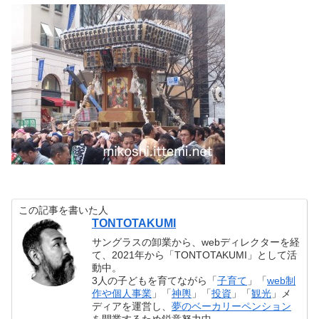
この記事を書いた人
TONTOTAKUMI
サングラスの卸業から、webディレクターを経
て、2021年から「TONTOTAKUMI」として活
動中。
3人の子どもを育てながら「
子育て
」「
web制
作や個人事業
」「
神輿
」「
投資
」「
観光
」メ
ディアを運営し、
夢のベーカリーペンション
を開業するため鋭意努力中。