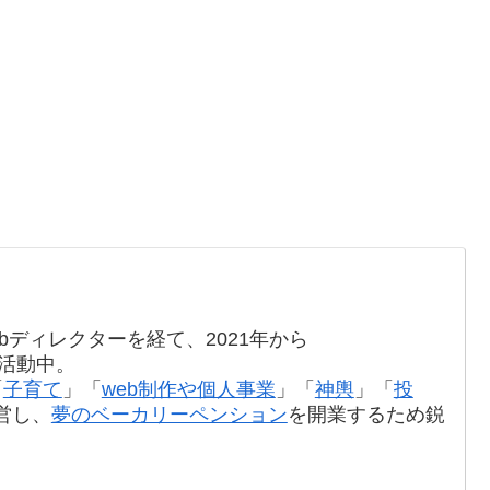
bディレクターを経て、2021年から
て活動中。
「
子育て
」「
web制作や個人事業
」「
神輿
」「
投
営し、
夢のベーカリーペンション
を開業するため鋭