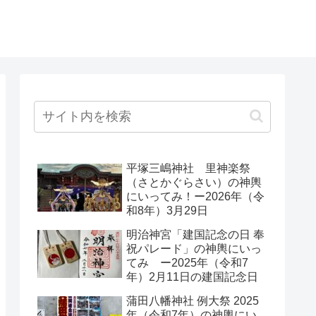
平塚三嶋神社 里神楽祭
（さとかぐらさい）の神輿
にいってみ！ー2026年（令
和8年）3月29日
明治神宮「建国記念の日 奉
祝パレード」の神輿にいっ
てみ ー2025年（令和7
年）2月11日の建国記念日
蒲田八幡神社 例大祭 2025
年（令和7年）の神輿にい