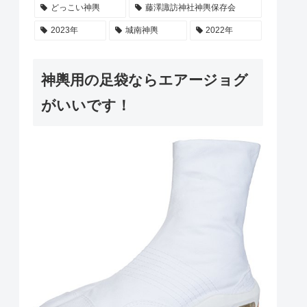
どっこい神輿
藤澤諏訪神社神輿保存会
2023年
城南神輿
2022年
神輿用の足袋ならエアージョグ
がいいです！