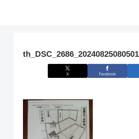
th_DSC_2686_20240825080501
X
Facebook