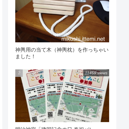
神輿用の当て木（神輿枕）を作っちゃい
ました！
11459 views