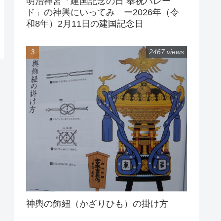
明治神宮「建国記念の日 奉祝パレー
ド」の神輿にいってみ ー2026年（令
和8年）2月11日の建国記念日
2467 views
神輿の飾紐（かざりひも）の掛け方