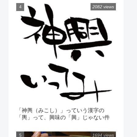
2082 views
「神輿（みこし）」っていう漢字の
「輿」って、興味の「興」じゃない件
1694 views