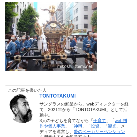
この記事を書いた人
TONTOTAKUMI
サングラスの卸業から、webディレクターを経
て、2021年から「TONTOTAKUMI」として活
動中。
3人の子どもを育てながら「
子育て
」「
web制
作や個人事業
」「
神輿
」「
投資
」「
観光
」メ
ディアを運営し、
夢のベーカリーペンション
を開業するため鋭意努力中。