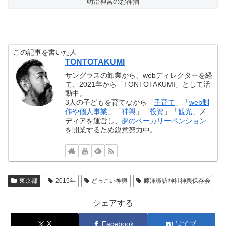
明治神宮のお神酒
この記事を書いた人
TONTOTAKUMI
サングラスの卸業から、webディレクターを経
て、2021年から「TONTOTAKUMI」として活
動中。
3人の子どもを育てながら「
子育て
」「
web制
作や個人事業
」「
神輿
」「
投資
」「
観光
」メ
ディアを運営し、
夢のベーカリーペンション
を開業するため鋭意努力中。
東京都
2015年
どっこい神輿
藤澤諏訪神社神輿保存会
シェアする
X
Facebook
はてブ