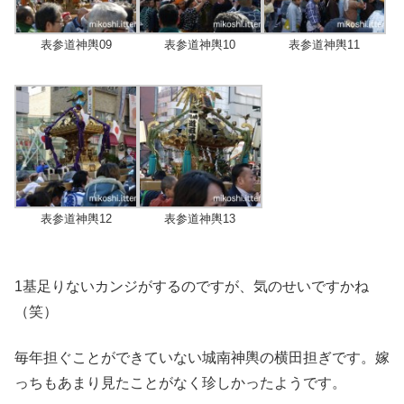
表参道神輿09
表参道神輿10
表参道神輿11
表参道神輿12
表参道神輿13
1基足りないカンジがするのですが、気のせいですかね
（笑）
毎年担ぐことができていない城南神輿の横田担ぎです。嫁
っちもあまり見たことがなく珍しかったようです。