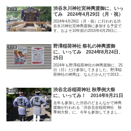
れる陰祭（かげまつり）というのがある
のですが、2015年は本祭の年の神輿渡御
渋谷氷川神社宮神輿渡御に、いっ
東京都
でした。以前、築地...
てみ 2024年4月29日（月・祝）
2024年4月29日（月・祝）に行われる渋
谷氷川神社宮神輿渡御に参加する予定で
す。およそ10年前の2015年4月29日にも
参加していたのですが、なかなか担ぐこ
とが出来ない結構レアな神輿で、4尺1寸
の大きさです。2024年 渋谷氷川神社宮神
野澤稲荷神社 祭礼の神輿渡御
東京都
輿...
に、いってみ 2024年8月24日、
25日
2024年も野澤稲荷神社の神輿渡御に、25
日（日）だけ参加してきました。野澤稲
荷神社の神輿は、なんだかんだで2013年
から19年、23年に参加していたので、今
年で9回目の参加になりました。2023年
（令和五年） 野澤稲荷神社祭りのスケ
渋谷北谷稲荷神社 秋季例大祭
東京都
ジュー...
に、いってみ！ 2014年9月21日
去年も参加した渋谷のどまんなかで神輿
渡御が行われる「渋谷北谷稲荷神社 秋
季例大祭」に、今年も参加してきまし
た。ここは渋谷の公園通りを中心に、め
ちゃくちゃ目立ちながら渋谷の街を神輿
渡御する面白い神輿です！今年は2回めな
ので、流れがある程度わか...