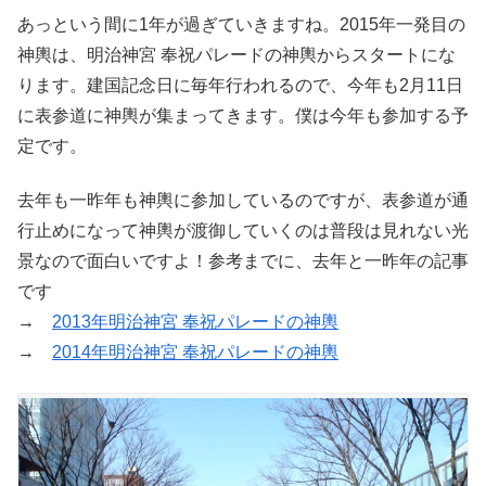
あっという間に1年が過ぎていきますね。2015年一発目の
神輿は、明治神宮 奉祝パレードの神輿からスタートにな
ります。建国記念日に毎年行われるので、今年も2月11日
に表参道に神輿が集まってきます。僕は今年も参加する予
定です。
去年も一昨年も神輿に参加しているのですが、表参道が通
行止めになって神輿が渡御していくのは普段は見れない光
景なので面白いですよ！参考までに、去年と一昨年の記事
です
→
2013年明治神宮 奉祝パレードの神輿
→
2014年明治神宮 奉祝パレードの神輿