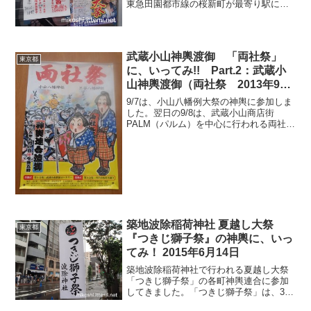
東急田園都市線の桜新町が最寄り駅にな
ります。桜新町は「サザエさん」で有名
な街ですね。駅周辺には、サザエさんフ
ァミリーの銅像とかイラストがあったり
します。長谷川町子...
武蔵小山神輿渡御 「両社祭」
東京都
に、いってみ!! Part.2：武蔵小
山神輿渡御（両社祭 2013年9月
8日）
9/7は、小山八幡例大祭の神輿に参加しま
した。翌日の9/8は、武蔵小山商店街
PALM（パルム）を中心に行われる両社祭
です。お昼過ぎから武蔵小山に向かい連
合神輿渡御になります。今日は7基の神輿
が集まって渡御をしていきます!!!武蔵小
山駅前の第...
築地波除稲荷神社 夏越し大祭
東京都
『つきじ獅子祭』の神輿に、いっ
てみ！ 2015年6月14日
築地波除稲荷神社で行われる夏越し大祭
「つきじ獅子祭」の各町神輿連合に参加
してきました。「つきじ獅子祭」は、3年
毎の本祭（ほんまつり）とその間に行わ