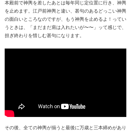
本殿前で神輿を差したあとは毎年同じ定位置に行き、神輿
を止めます。江戸前神輿と違い、甚句のあるどっこい神輿
の面白いところなのですが、もう神輿を止めるよ！ってい
うときは、「まだまだ肩は入れたいが〜〜」ッて感じで、
担ぎ終わりを惜しむ甚句になります。
その後、全ての神輿が揃うと最後に万歳と三本締めがあり