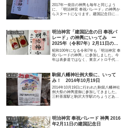
2017年一発目の神輿も毎年と同じよう
に、「明治神宮 奉祝パレード」の神輿か
らスタートになります。建国記念日に毎
年行われるので、今年も2月11日に表参道
に神輿が集まってきます。今年も僕は参
加する予定です。今年参加すると、5回目
明治神宮「建国記念の日 奉祝パ
になります。そ...
どっこい神輿
レード」の神輿にいってみ ー
2025年（令和7年）2月11日の建
国記念日
昭和100年になる令和7年も「明治神宮 奉
祝パレードの神輿」に参加しました。今
年は表参道ではなく、東京メトロ千代田
線「代々木公園駅」そばの【代々木公園
交番前】交差点から、代々木公園通りを
進み明治神宮に入っていきました。今年
駒留八幡神社例大祭に、いって
東京都
参加して、かれこれ...
み！ 2014年10月19日
2014年10月19日に行われた駒留八幡神社
例大祭の神輿渡御に参加してきました。
三軒茶屋駅と駒沢大学駅のちょうどあい
だぐらいの場所です。
明治神宮 奉祝パレード 神輿 2016
東京都
年2月11日の建国記念日