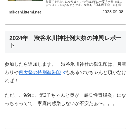
影響で4年ぶりになります。今年は3年に一度「本祭（ほん
まつり）」になるそうです。今年も「宮本氏子会」にお世
話になるのですが、神...
2023.09.08
mikoshi.ittemi.net
2024年 渋谷氷川神社例大祭の神輿レポー
ト
参加したら追加します。 渋谷氷川神社の御朱印は、月替
わりや
例大祭の特別御朱印
もあるのでちゃんと頂かなけ
れば！
ただ、、9/9に、第2子ちゃんと奥が「感染性胃腸炎」にな
っちゃってて、家庭内感染しないか不安だぁ〜。。。