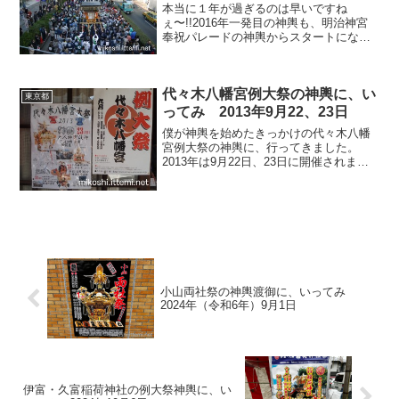
本当に１年が過ぎるのは早いですね
ぇ〜!!2016年一発目の神輿も、明治神宮
奉祝パレードの神輿からスタートになり
ます。建国記念日に毎年行われるので、
今年も2月11日に表参道に神輿が集まって
きます。毎年のことながら僕は今年も参
代々木八幡宮例大祭の神輿に、い
加する予定です。...
東京都
ってみ 2013年9月22、23日
僕が神輿を始めたきっかけの代々木八幡
宮例大祭の神輿に、行ってきました。
2013年は9月22日、23日に開催されまし
た。2回目の今年は、準備の段階から参加
をしたので今までの神輿とは違い、ちょ
っと地元（ホームグラウンド）っぽい感
じもあって、担ぐ...
小山両社祭の神輿渡御に、いってみ
2024年（令和6年）9月1日
伊富・久富稲荷神社の例大祭神輿に、い