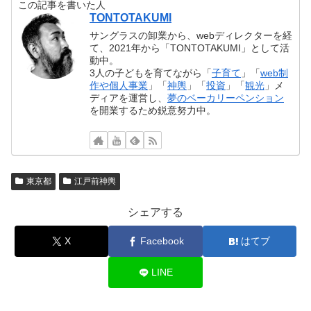
この記事を書いた人
TONTOTAKUMI
サングラスの卸業から、webディレクターを経
て、2021年から「TONTOTAKUMI」として活
動中。
3人の子どもを育てながら「
子育て
」「
web制
作や個人事業
」「
神輿
」「
投資
」「
観光
」メ
ディアを運営し、
夢のベーカリーペンション
を開業するため鋭意努力中。
東京都
江戸前神輿
シェアする
X
Facebook
はてブ
LINE