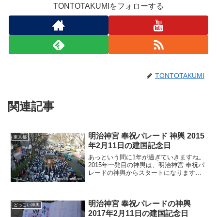
TONTOTAKUMIをフォローする
TONTOTAKUMI
関連記事
明治神宮 奉祝パレード 神輿 2015
東京都
年2月11日の建国記念日
あっという間に1年が過ぎていきますね。
2015年一発目の神輿は、明治神宮 奉祝パ
レードの神輿からスタートになります。
建国記念日に毎年行われるので、今年も2
月11日に表参道に神輿が集まってきま
す。僕は今年も参加する予定です。去年
明治神宮 奉祝パレードの神輿
も一昨年も神輿...
どっこい神輿
2017年2月11日の建国記念日