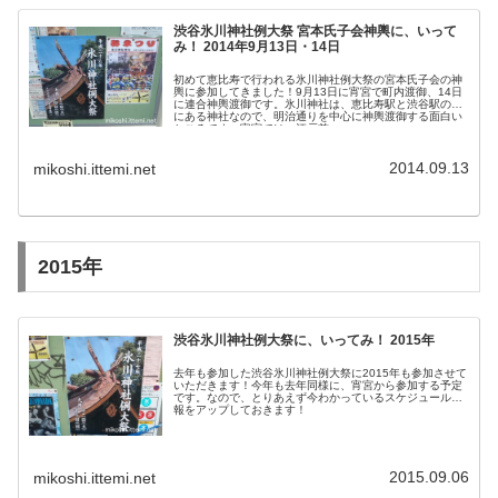
渋谷氷川神社例大祭 宮本氏子会神輿に、いって
み！ 2014年9月13日・14日
初めて恵比寿で行われる氷川神社例大祭の宮本氏子会の神
輿に参加してきました！9月13日に宵宮で町内渡御、14日
に連合神輿渡御です。氷川神社は、恵比寿駅と渋谷駅の間
にある神社なので、明治通りを中心に神輿渡御する面白い
ところです。宵宮では、江戸前...
2014.09.13
mikoshi.ittemi.net
2015年
渋谷氷川神社例大祭に、いってみ！ 2015年
去年も参加した渋谷氷川神社例大祭に2015年も参加させて
いただきます！今年も去年同様に、宵宮から参加する予定
です。なので、とりあえず今わかっているスケジュール情
報をアップしておきます！
2015.09.06
mikoshi.ittemi.net