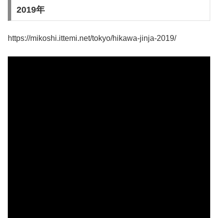
2019年
https://mikoshi.ittemi.net/tokyo/hikawa-jinja-2019/